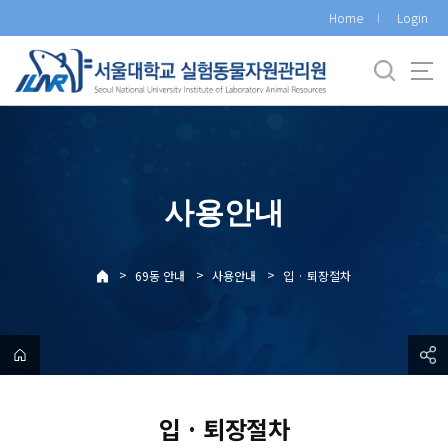
바
Home
Login
로
가
기
메
뉴
사용안내
>
>
>
69동 안내
사용안내
입 · 퇴장절차
입 · 퇴장절차